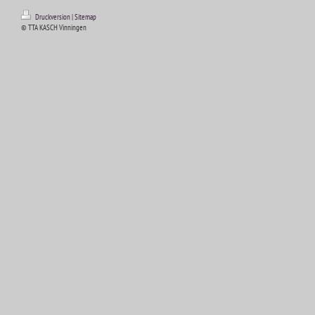
Druckversion
|
Sitemap
© TTA KASCH Vinningen