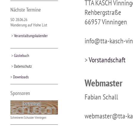
TTA KASCH Vinninge
Nächste Termine
Rehbergstraße
SO 28.06.26
66957 Vinningen
Wanderung auf Hohe List
>
Veranstaltungskalender
info@tta-kasch-vi
>
Gästebuch
>
Vorstandschaft
>
Datenschutz
>
Downloads
Webmaster
Sponsoren
Fabian Schall
webmaster@tta-kas
Schreinerei Schuster Vinningen