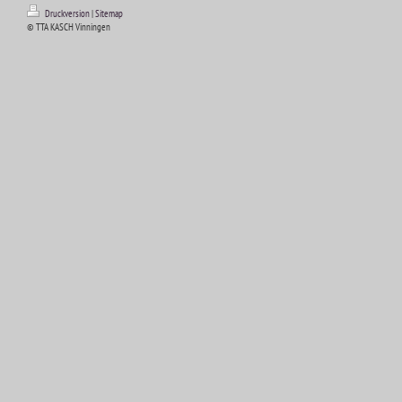
Druckversion
|
Sitemap
© TTA KASCH Vinningen