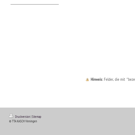
Hinweis
: Felder, die mit
*
bezei
Druckversion
|
Sitemap
© TTA KASCH Vinningen