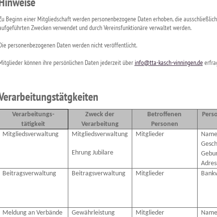
Hinweise
Zu Beginn einer Mitgliedschaft werden personenbezogene Daten erhoben, die ausschließlich z
aufgeführten Zwecken verwendet und durch Vereinsfunktionäre verwaltet werden.
Die personenbezogenen Daten werden nicht veröffentlicht.
Mitglieder können ihre persönlichen Daten jederzeit über
info@tta-kasch-vinningen.de
erfra
Verarbeitungstätgkeiten
Verarbeitungs-
Zweck der
Betroffenen
Pers
tätigkeit
Verarbeitung
Personen
Mitgliedsverwaltung
Mitgliedsverwaltung
Mitglieder
Name
Gesch
Ehrung Jubilare
Gebur
Adres
Beitragsverwaltung
Beitragsverwaltung
Mitglieder
Bankv
Meldung an Verbände
Gewährleistung
Mitglieder
Name