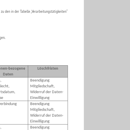
u den in der Tabelle „Verarbeitungstätigkeiten“
gen.
onen-bezogene
Löschfristen
Daten
,
Beendigung
lecht,
Mitgliedschaft,
tsdatum,
Widerruf der Daten-
se
Einwilligung
erbindung
Beendigung
Mitgliedschaft,
Widerruf der Daten-
Einwilligung
,
Beendigung