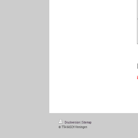
Druckversion
|
Sitemap
© TTA KASCH Vinningen