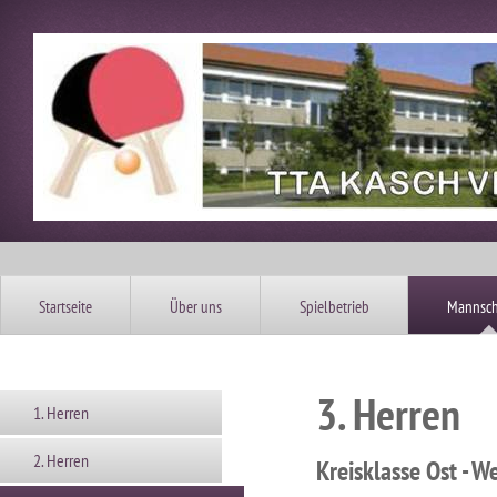
Startseite
Über uns
Spielbetrieb
Mannsch
3. Herren
1. Herren
2. Herren
Kreisklasse Ost - W