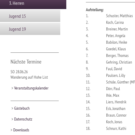
3. Herren
Aufstellung:
Jugend 15
1.
Schuster, Matthias
2.
Koch, Carina
Jugend 19
3.
Breiner, Martin
4.
Peter, Angela
5.
Babilon, Heike
6.
Goedel, Klaus
7.
Berger, Thomas
Nächste Termine
8.
Gehring, Christian
9.
Faul, David
SO 28.06.26
10.
Paulsen, Lilly
Wanderung auf Hohe List
11.
Schüle, Günther (MF
>
Veranstaltungskalender
12.
Dörr, Paul
13.
Ihle, Max
14.
Liers, Hendrik
>
Gästebuch
15.
Eck, Jonathan
16.
Braun, Connor
>
Datenschutz
17.
Koch, Jonas
18.
Schnurr, Kathi
>
Downloads